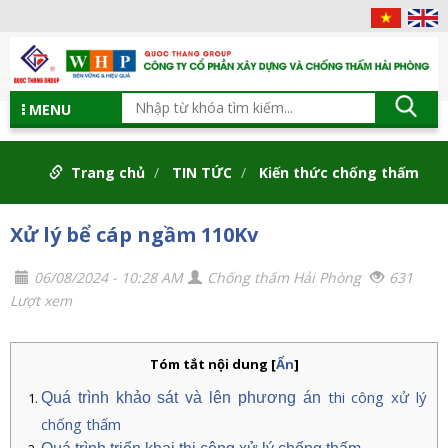
MENU
Trang chủ
TIN TỨC
Kiến thức chống thấm
Xử lý bể cáp ngầm 110Kv
06/08/2024 - 10:28 AM
Chống thấm Hải Phòng
631
Lượt xem
Tóm tắt nội dung
[
Ẩn
]
thi công xử lý
Quá trình khảo sát và lên phương án
chống thấm