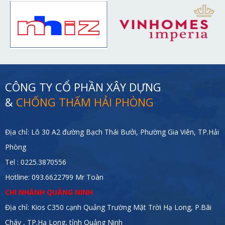
CÔNG TY CỔ PHẦN XÂY DỰNG
&
CHỐNG THẤM HẢI PHÒNG
Địa chỉ: Lô 30 A2 đường Bạch Thái Bưởi, Phường Gia Viên, TP.Hải
Phòng
Tel : 0225.3870556
Hotline: 093.6622799 Mr Toàn
CHI NHÁNH QUẢNG NINH
Địa chỉ: Kios C350 cạnh Quảng Trường Mặt Trời Hạ Long, P.Bãi
Cháy , TP.Hạ Long, tỉnh Quảng Ninh